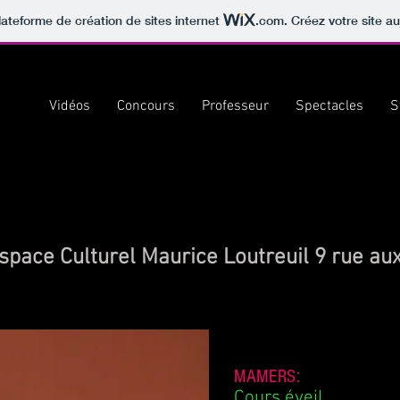
lateforme de création de sites internet
.com
. Créez votre site au
ours
Vidéos
Concours
Professeur
Spectacles
S
'Espace Culturel Maurice Loutreuil 9 rue au
MAMERS:
Cours éveil 