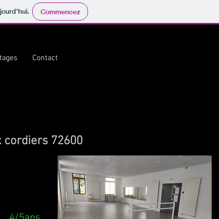
jourd'hui.
Commencez
tages
Contact
x cordiers 72600
4/5ans