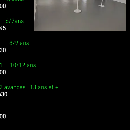
00
n 6/7ans
45
8/9 ans
30
e 1 10/12 ans
00
 2 avancés 13 ans et +
h30
00